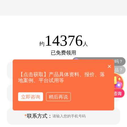
14376
约
人
已免费领用
产品可以数据对接吗？
×
爱牵挂有哪些产品？
输入省份：
【点击获取】产品具体资料、报价、落
地案例、平台试用等
*
联系人：
立即咨询
稍后再说
*
联系方式：